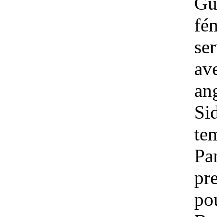
Gu
fé
se
av
ang
Sid
te
Par
pr
po